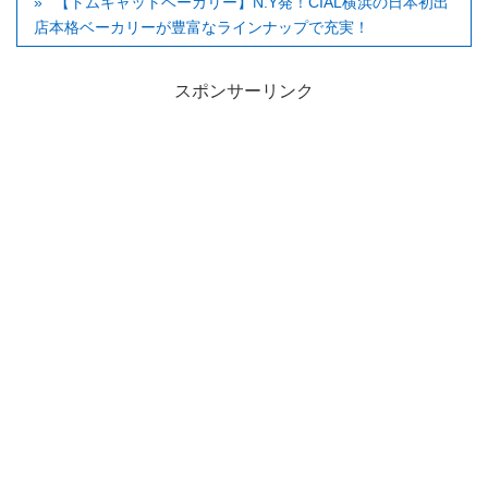
【トムキャットベーカリー】N.Y発！CIAL横浜の日本初出
店本格ベーカリーが豊富なラインナップで充実！
スポンサーリンク