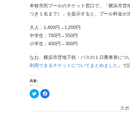
本牧市民プールのチケット窓口で、「横浜市営
つき１名まで）」を提示すると、プール料金が
大人：1,400円→1,200円
中学生：700円→550円
小学生：400円→300円
なお、横浜市営地下鉄・バスの１日乗車券につ
利用できるチケットについてまとめました
」で
共有:
ク
F
リ
a
ッ
c
ク
e
し
b
スポ
て
o
T
o
w
k
i
で
t
共
t
有