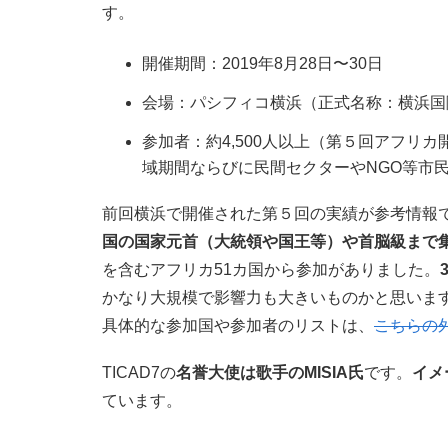
す。
開催期間：2019年8月28日〜30日
会場：パシフィコ横浜（正式名称：横浜国
参加者：約4,500人以上（第５回アフリ
域期間ならびに民間セクターやNGO等市
前回横浜で開催された第５回の実績が参考情報
国の国家元首（大統領や国王等）や首脳級まで
を含むアフリカ51カ国から参加がありました。
かなり大規模で影響力も大きいものかと思いま
具体的な参加国や参加者のリストは、
こちらの
TICAD7の
名誉大使は歌手のMISIA氏
です。
イメ
ています。