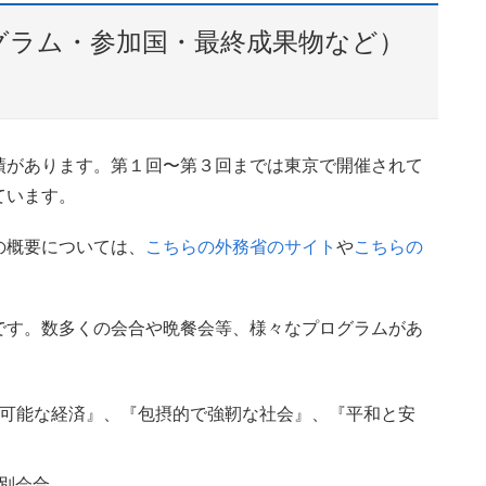
グラム・参加国・最終成果物など）
績があります。第１回〜第３回までは東京で開催されて
ています。
の概要については、
こちらの外務省のサイト
や
こちらの
です。数多くの会合や晩餐会等、様々なプログラムがあ
持続可能な経済』、『包摂的で強靭な社会』、『平和と安
別会合