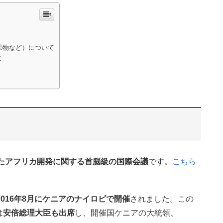
果物など）について
て
たアフリカ開発に関する首脳級の国際会議
です。
こちら
2016年8月にケニアのナイロビで開催
されました。この
は
安倍総理大臣も出席
し、開催国ケニアの大統領、