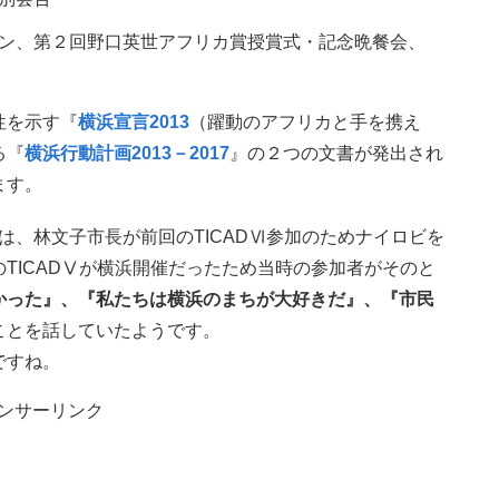
ン、第２回野口英世アフリカ賞授賞式・記念晩餐会、
性を示す『
横浜宣言2013
（躍動のアフリカと手を携え
る『
横浜行動計画2013－2017
』の２つの文書が発出され
ます。
は、林文子市長が前回のTICADⅥ参加のためナイロビを
TICADⅤが横浜開催だったため当時の参加者がそのと
かった』、『私たちは横浜のまちが大好きだ』、『市民
ことを話していたようです。
ですね。
ンサーリンク