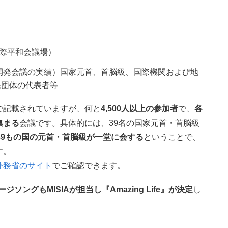
際平和会議場）
カ開発会議の実績）国家元首、首脳級、国際機関および地
民団体の代表者等
で記載されていますが、何と
4,500人以上の参加者
で、
各
集まる
会議です。具体的には、39名の国家元首・首脳級
39もの国の元首・首脳級が一堂に会する
ということで、
す。
外務省のサイト
でご確認できます。
ージソングもMISIAが担当し『Amazing Life』が決定
し