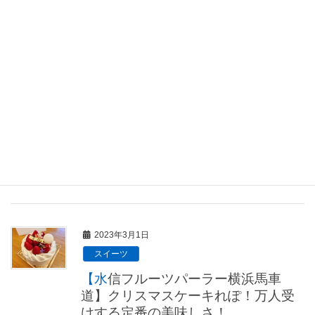
2023年3月29日
スイーツ
セブンイレブンでニューヨークキャ
ラメルサンドのアイスを発見！期待
通りの美味しさでリピ確実！
東京土産の定番＆大人気「N.Y.C.SAND/ニューヨ
ークキャラメルサンド」の美味しさをギュッと閉
じ込めたアイスがセブンイレブンで販売されてい
るのを発見！絶対美味しいに決まってる！と思い
即カゴに入れました！結論から言うと […]
2023年3月1日
スイーツ
【水信フルーツパーラー横浜馬車
道】クリスマスケーキれぽ！万人受
けする定番の美味しさ！